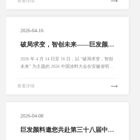
查看详情
最新成果与创新实力。本次展会，湖南巨发颜料
以“高性能混相颜料专业制造商”为主题，全面展
示了公司在绿色环保无机颜料以及特种颜料领域
的最新研发成果...
2026-04-16
破局求变，智创未来——巨发颜料
携核心产品重磅亮相2026中国涂料
2026 年 4 月 14 日至 16 日，以 “破局求变，智创
大会
未来” 为主题的 2026 中国涂料大会在安徽省明光
市盛大召开。作为涂料行业年度规格最高、规模
最大的盛会，本次大会汇聚了国家部委领导、行
查看详情
业专家、上下游企业代表等千余名行业精英，聚
焦政策解读、技术创新、绿色低碳等核心议题，
共商行业转型升级新路径。湖南巨发颜料...
2026-04-08
巨发颜料邀您共赴第三十八届中国
国际塑料橡胶工业展览会