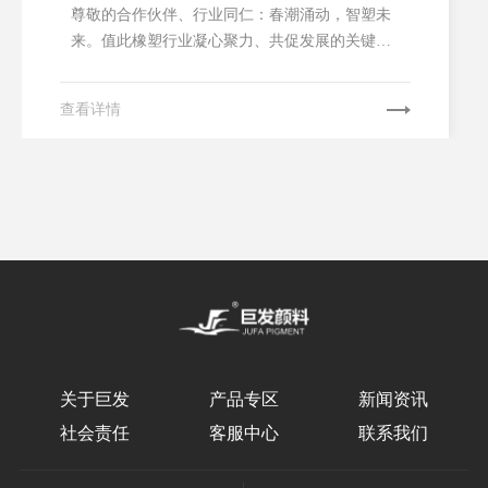
尊敬的合作伙伴、行业同仁：春潮涌动，智塑未
来。值此橡塑行业凝心聚力、共促发展的关键时
期，我们诚挚邀请您莅临第三十八届中国国际塑
料橡胶工业展览会（CHINAPLAS 2026国际橡塑
查看详情
展），与湖南巨发颜料有限公司（以下简称“巨发
颜料”）一同探索绿色颜料创新方向，共话行业可
持续发展新机遇，共筑合作共赢新未来！巨发颜
料作为专注...
关于巨发
产品专区
新闻资讯
社会责任
客服中心
联系我们