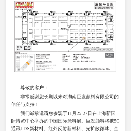
尊敬的客户：
非常感谢您长期以来对湖南巨发颜料有限公司的
信任与支持！
我们诚挚邀请您参观于
1
1
月
25
-
27
日在
上海新国
际博览中心
举办的中国国际涂料展。巨发颜料将携
5G
通讯LDS新材料、红外反射新材料、光扩散微球、金