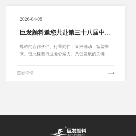
焦政策解读、技术创新、绿色低碳等核心议题，
共商行业转型升级新路径。湖南巨发颜料...
2026-04-08
巨发颜料邀您共赴第三十八届中国
国际塑料橡胶工业展览会
尊敬的合作伙伴、行业同仁：春潮涌动，智塑未
来。值此橡塑行业凝心聚力、共促发展的关键时
期，我们诚挚邀请您莅临第三十八届中国国际塑
料橡胶工业展览会（CHINAPLAS 2026国际橡塑
查看详情
展），与湖南巨发颜料有限公司（以下简称“巨发
颜料”）一同探索绿色颜料创新方向，共话行业可
持续发展新机遇，共筑合作共赢新未来！巨发颜
料作为专注...