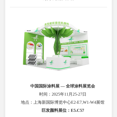
中国国际涂料展
— 全球涂料展览会
时间：
202
5
年
1
1
月
25
-
27
日
地点：
上海新国际博览中心
E2-E7,W1-W4展馆
巨发颜料展位：
E5.C57