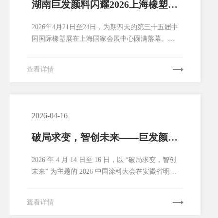
湖南巨发颜料闪耀2026上海橡塑
展，共绘行业多彩未来
2026年4月21日至24日，为期四天的第三十五届中
国国际橡塑展在上海国家会展中心圆满落幕。湖
南巨发颜料有限公司以展商身份精彩亮相，向全
球橡塑行业展示了公司在环保高性能颜料领域的
查看详情
最新成果与创新实力。本次展会，湖南巨发颜料
以“高性能混相颜料专业制造商”为主题，全面展
示了公司在绿色环保无机颜料以及特种颜料领域
的最新研发成果...
2026-04-16
破局求变，智创未来——巨发颜料
携核心产品重磅亮相2026中国涂料
2026 年 4 月 14 日至 16 日，以 “破局求变，智创
大会
未来” 为主题的 2026 中国涂料大会在安徽省明光
市盛大召开。作为涂料行业年度规格最高、规模
最大的盛会，本次大会汇聚了国家部委领导、行
查看详情
业专家、上下游企业代表等千余名行业精英，聚