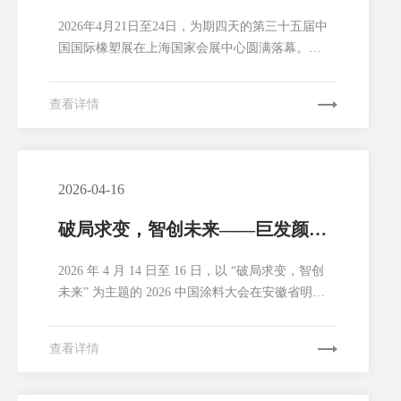
展，共绘行业多彩未来
2026年4月21日至24日，为期四天的第三十五届中
国国际橡塑展在上海国家会展中心圆满落幕。湖
南巨发颜料有限公司以展商身份精彩亮相，向全
球橡塑行业展示了公司在环保高性能颜料领域的
查看详情
最新成果与创新实力。本次展会，湖南巨发颜料
以“高性能混相颜料专业制造商”为主题，全面展
示了公司在绿色环保无机颜料以及特种颜料领域
的最新研发成果...
2026-04-16
破局求变，智创未来——巨发颜料
携核心产品重磅亮相2026中国涂料
2026 年 4 月 14 日至 16 日，以 “破局求变，智创
大会
未来” 为主题的 2026 中国涂料大会在安徽省明光
市盛大召开。作为涂料行业年度规格最高、规模
最大的盛会，本次大会汇聚了国家部委领导、行
查看详情
业专家、上下游企业代表等千余名行业精英，聚
焦政策解读、技术创新、绿色低碳等核心议题，
共商行业转型升级新路径。湖南巨发颜料...