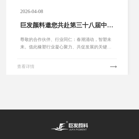
2026-04-08
巨发颜料邀您共赴第三十八届中国
国际塑料橡胶工业展览会
尊敬的合作伙伴、行业同仁：春潮涌动，智塑未
来。值此橡塑行业凝心聚力、共促发展的关键时
期，我们诚挚邀请您莅临第三十八届中国国际塑
料橡胶工业展览会（CHINAPLAS 2026国际橡塑
查看详情
展），与湖南巨发颜料有限公司（以下简称“巨发
颜料”）一同探索绿色颜料创新方向，共话行业可
持续发展新机遇，共筑合作共赢新未来！巨发颜
料作为专注...